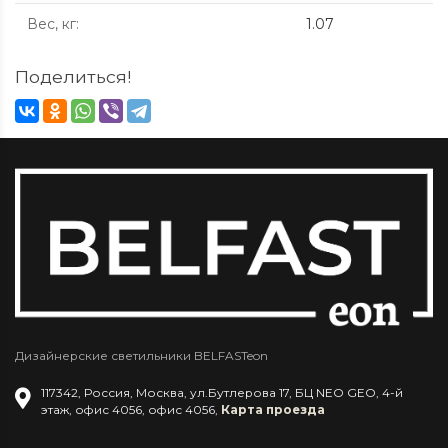
Вес, кг
:
1.07
Поделиться!
Дизайнерские светильники BELFASTeon
117342
,
Россия
,
Москва
,
ул.Бутлерова 17, БЦ NEO GEO, 4-й
этаж, офис 4056
,
офис 4056
,
Карта проезда