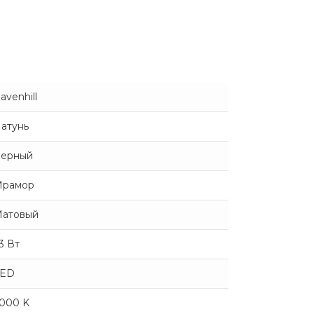
avenhill
атунь
ерный
рамор
атовый
3 Вт
LED
000 K