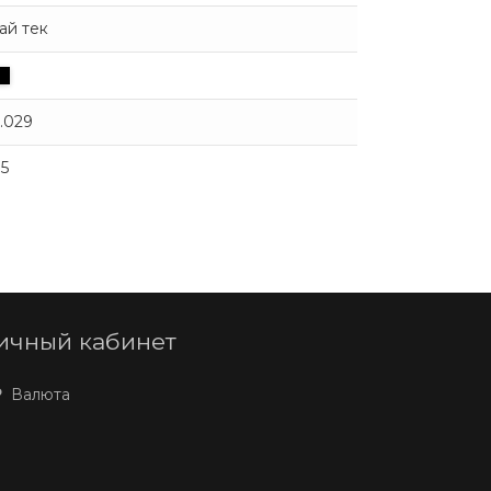
ай тек
.029
.5
ичный кабинет
Валюта