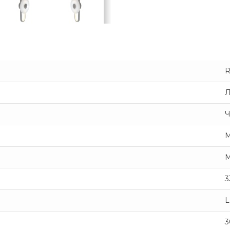
R
Л
Ч
М
М
3
3