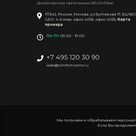
Дизайнерские светильники BELFASTeon
117342
,
Россия
,
Москва
,
ул.Бутлерова 17, БЦ NE
GEO, 4-й этаж, офис 4056
,
офис 4056
,
Карта
проезда
Пн-Пт
09:00 - 19:00
+7 495 120 30 90
sales@comfortrooms.ru
Мы получаем и обрабатываем персональ
Если Вы продолжите 