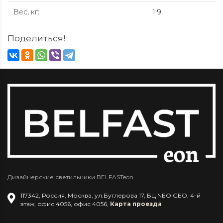
Вес, кг
:
1.9
Поделиться!
Дизайнерские светильники BELFASTeon
117342
,
Россия
,
Москва
,
ул.Бутлерова 17, БЦ NEO GEO, 4-й
этаж, офис 4056
,
офис 4056
,
Карта проезда